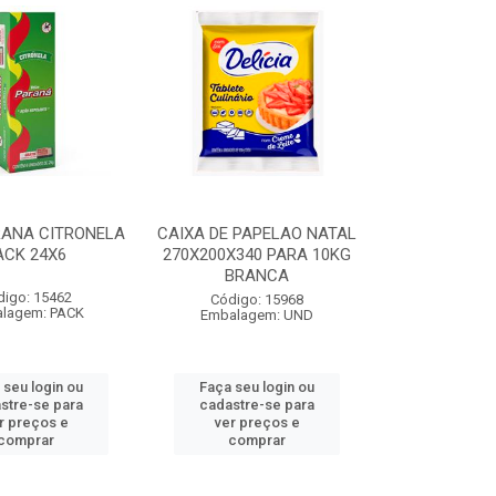
RANA CITRONELA
CAIXA DE PAPELAO NATAL
ACK 24X6
270X200X340 PARA 10KG
BRANCA
digo: 15462
Código: 15968
lagem: PACK
Embalagem: UND
 seu login ou
Faça seu login ou
stre-se para
cadastre-se para
r preços e
ver preços e
comprar
comprar