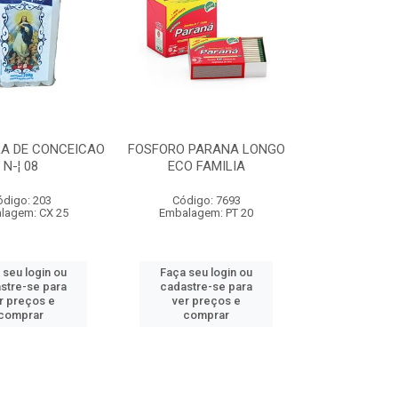
RA DE CONCEICAO
FOSFORO PARANA LONGO
N-¦ 08
ECO FAMILIA
ódigo: 203
Código: 7693
lagem: CX 25
Embalagem: PT 20
 seu login ou
Faça seu login ou
stre-se para
cadastre-se para
r preços e
ver preços e
comprar
comprar