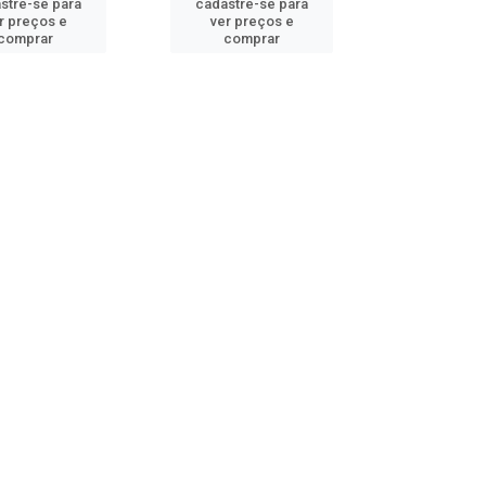
stre-se para
cadastre-se para
r preços e
ver preços e
comprar
comprar