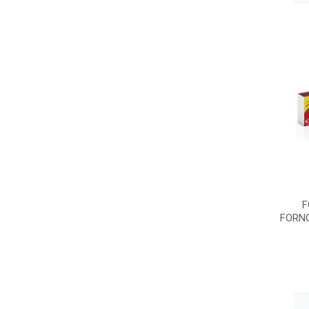
F
FORN