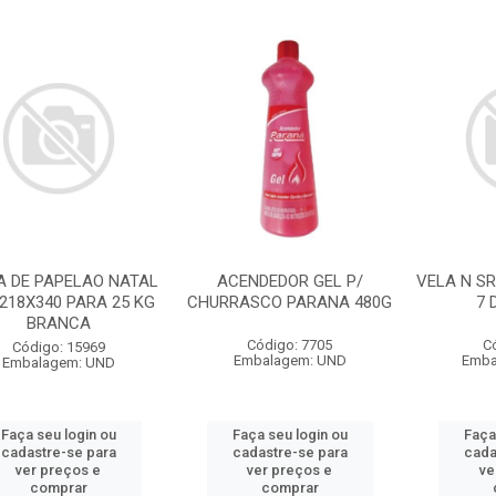
A DE PAPELAO NATAL
ACENDEDOR GEL P/
VELA N S
218X340 PARA 25 KG
CHURRASCO PARANA 480G
7 
BRANCA
Código: 7705
C
Código: 15969
Embalagem: UND
Emba
Embalagem: UND
Faça seu login ou
Faça seu login ou
Faça
cadastre-se para
cadastre-se para
cada
ver preços e
ver preços e
ve
comprar
comprar