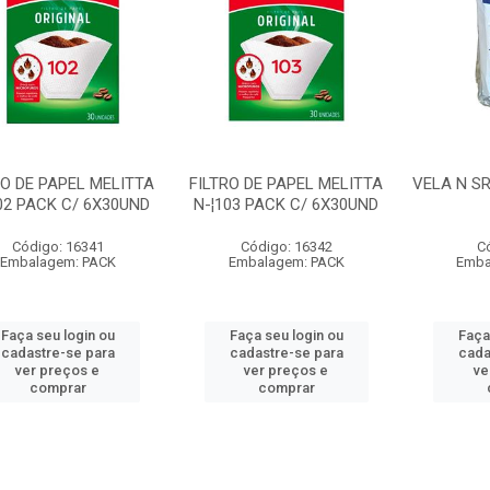
RO DE PAPEL MELITTA
FILTRO DE PAPEL MELITTA
VELA N S
02 PACK C/ 6X30UND
N-¦103 PACK C/ 6X30UND
Código: 16341
Código: 16342
C
Embalagem: PACK
Embalagem: PACK
Emba
Faça seu login ou
Faça seu login ou
Faça
cadastre-se para
cadastre-se para
cada
ver preços e
ver preços e
ve
comprar
comprar