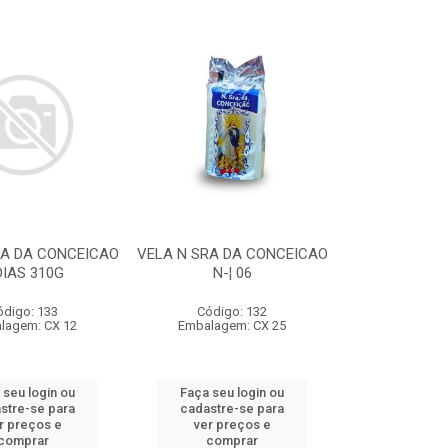
RA DA CONCEICAO
VELA N SRA DA CONCEICAO
DIAS 310G
N-¦ 06
ódigo: 133
Código: 132
lagem: CX 12
Embalagem: CX 25
 seu login ou
Faça seu login ou
stre-se para
cadastre-se para
r preços e
ver preços e
comprar
comprar