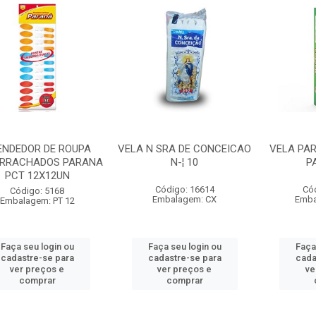
ENDEDOR DE ROUPA
VELA N SRA DE CONCEICAO
VELA PA
RRACHADOS PARANA
N-¦ 10
P
PCT 12X12UN
Código: 16614
Có
Código: 5168
Embalagem: CX
Emba
Embalagem: PT 12
Faça seu login ou
Faça seu login ou
Faça
cadastre-se para
cadastre-se para
cada
ver preços e
ver preços e
ve
comprar
comprar