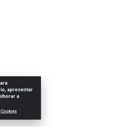
para
io, apresentar
elhorar a
 Cookies