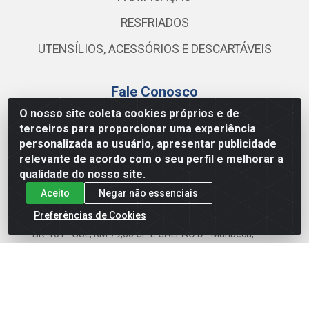
RESFRIADOS
UTENSÍLIOS, ACESSÓRIOS E DESCARTÁVEIS
Fale Conosco
O nosso site coleta cookies próprios e de
(81) 3419-0103
terceiros para proporcionar uma experiência
(81) 99111-0579
personalizada ao usuário, apresentar publicidade
relevante de acordo com o seu perfil e melhorar a
ecommerce@atacamax.com.br
qualidade do nosso site.
Aceito
Negar não essenciais
Preferências de Cookies
Atacamax Importadora de Alimentos LTDA - RODOVIA
BR-101 - SUL, KM 79,60 GP E GALPAO:D - Muribeca,
Jaboatão dos Guararapes - PE, 54355-010 - CNPJ
08.305.623/0001-84