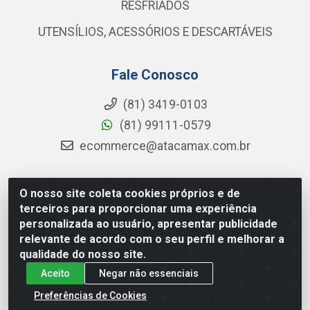
RESFRIADOS
UTENSÍLIOS, ACESSÓRIOS E DESCARTÁVEIS
Fale Conosco
(81) 3419-0103
(81) 99111-0579
ecommerce@atacamax.com.br
O nosso site coleta cookies próprios e de
Atacamax Importadora de Alimentos LTDA - RODOVIA BR-
terceiros para proporcionar uma experiência
101 - SUL, KM 79,60 GP E GALPAO:D - Muribeca, Jaboatão dos
personalizada ao usuário, apresentar publicidade
Guararapes - PE, 54355-010 - CNPJ 08.305.623/0001-84
relevante de acordo com o seu perfil e melhorar a
qualidade do nosso site.
Aceito
Negar não essenciais
Preferências de Cookies