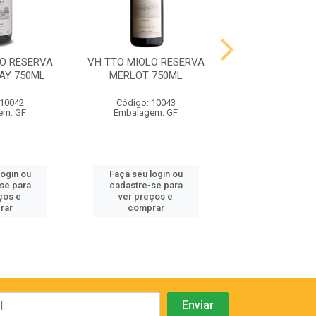
LO RESERVA
VH TTO MIOLO RESERVA
VH TTO MIOLO 
AY 750ML
MERLOT 750ML
CABERNET SA
750ML
 10042
Código: 10043
Código: 10
em: GF
Embalagem: GF
Embalagem:
login ou
Faça seu login ou
Faça seu log
se para
cadastre-se para
cadastre-se
ços e
ver preços e
ver preços
rar
comprar
compra