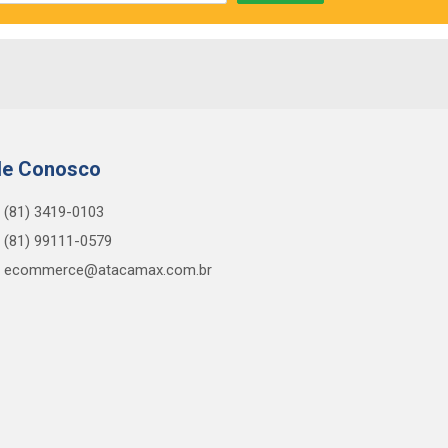
le Conosco
(81) 3419-0103
(81) 99111-0579
ecommerce@atacamax.com.br