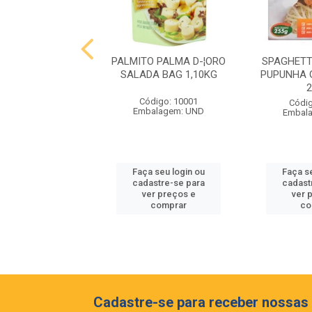
 MIOLO RESERVA
PALMITO PALMA D-¦ORO
SPAGHETT
NET SAUVIGNON
SALADA BAG 1,10KG
PUPUNHA 
EIA 375ML
Código: 10001
digo: 10062
Códig
Embalagem: UND
balagem: GF
Embal
 seu login ou
Faça seu login ou
Faça s
astre-se para
cadastre-se para
cadast
er preços e
ver preços e
ver 
comprar
comprar
co
Cadastre-se para receber nossas 