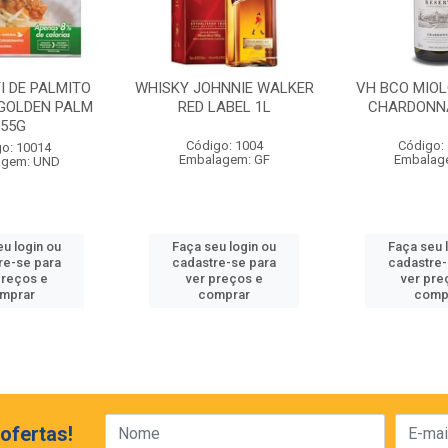
I DE PALMITO
WHISKY JOHNNIE WALKER
VH BCO MIO
GOLDEN PALM
RED LABEL 1L
CHARDONN
255G
Código: 1004
Código:
o: 10014
Embalagem: GF
Embalag
agem: UND
eu login ou
Faça seu login ou
Faça seu 
re-se para
cadastre-se para
cadastre-
preços e
ver preços e
ver pre
mprar
comprar
comp
ofertas!