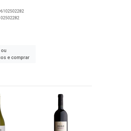
896102502282
6102502282
 ou
ços e comprar