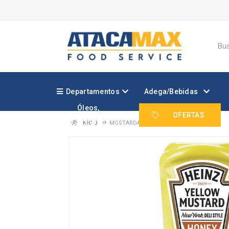
Departamentos
Adega/Bebidas
Óleos,
Margarinas e
OFERTAS
Gorduras
INÍCIO
MOSTARDA BROWN ESCURA HEINZ 235G