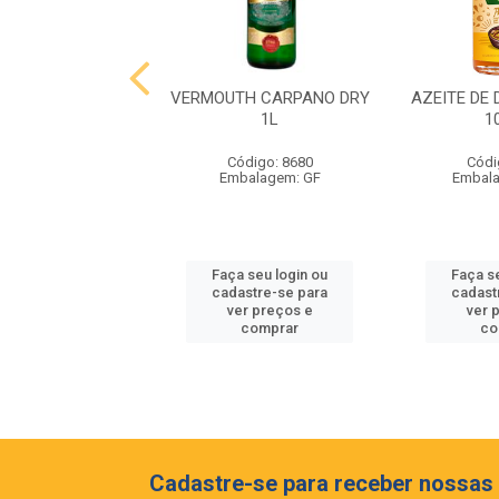
ESE HEINZ PET
VERMOUTH CARPANO DRY
AZEITE DE
390G
1L
1
ódigo: 8985
Código: 8680
Códi
alagem: UND
Embalagem: GF
Embal
 seu login ou
Faça seu login ou
Faça s
astre-se para
cadastre-se para
cadast
er preços e
ver preços e
ver 
comprar
comprar
co
Cadastre-se para receber nossas 