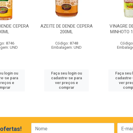
 DENDE CEPERA
AZEITE DE DENDE CEPERA
VINAGRE D
00ML
200ML
MINHOTO 
go: 8746
Código: 8748
Código
agem: UND
Embalagem: UND
Embalag
eu login ou
Faça seu login ou
Faça seu 
re-se para
cadastre-se para
cadastre-
preços e
ver preços e
ver pre
mprar
comprar
comp
ofertas!