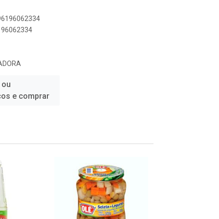
896196062334
6196062334
TADORA
 ou
ços e comprar