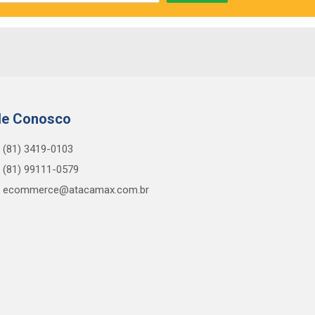
le Conosco
(81) 3419-0103
(81) 99111-0579
ecommerce@atacamax.com.br