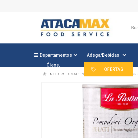
Departamentos
Adega/Bebidas
Óleos,
Margarinas e
OFERTAS
Gorduras
INÍCIO
TOMATE POMODORI LA PASTINA PELATI OR