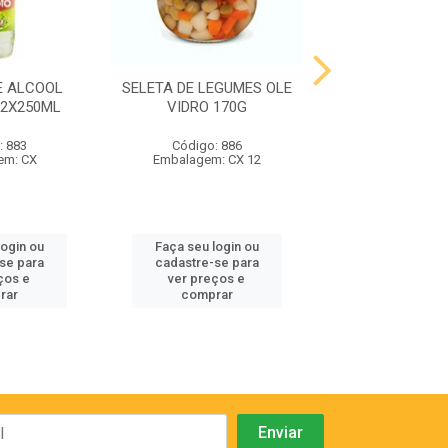
E ALCOOL
SELETA DE LEGUMES OLE
VH TTO FINCA 
12X250ML
VIDRO 170G
RESERVA CA
SAUVIGNON 
: 883
Código: 886
Código: 88
em: CX
Embalagem: CX 12
Embalagem:
login ou
Faça seu login ou
Faça seu log
se para
cadastre-se para
cadastre-se
ços e
ver preços e
ver preços
rar
comprar
compra