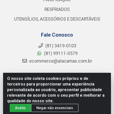
RESFRIADOS
UTENSÍLIOS, ACESSÓRIOS E DESCARTÁVEIS
Fale Conosco
(81) 3419-0103
(81) 99111-0579
ecommerce@atacamax.com.br
O nosso site coleta cookies próprios e de
Atacamax Importadora de Alimentos LTDA - RODOVIA BR-
terceiros para proporcionar uma experiência
101 - SUL, KM 79,60 GP E GALPAO:D - Muribeca, Jaboatão dos
personalizada ao usuário, apresentar publicidade
Guararapes - PE, 54355-010 - CNPJ 08.305.623/0001-84
relevante de acordo com o seu perfil e melhorar a
qualidade do nosso site.
Aceito
Negar não essenciais