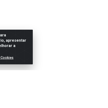
para
io, apresentar
elhorar a
 Cookies