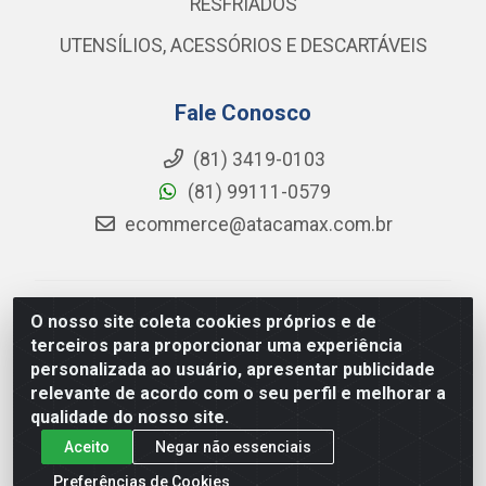
RESFRIADOS
UTENSÍLIOS, ACESSÓRIOS E DESCARTÁVEIS
Fale Conosco
(81) 3419-0103
(81) 99111-0579
ecommerce@atacamax.com.br
Atacamax Importadora de Alimentos LTDA - RODOVIA
O nosso site coleta cookies próprios e de
BR-101 - SUL, KM 79,60 GP E GALPAO:D - Muribeca,
terceiros para proporcionar uma experiência
Jaboatão dos Guararapes - PE, 54355-010 - CNPJ
personalizada ao usuário, apresentar publicidade
08.305.623/0001-84
relevante de acordo com o seu perfil e melhorar a
qualidade do nosso site.
Aceito
Negar não essenciais
Preferências de Cookies