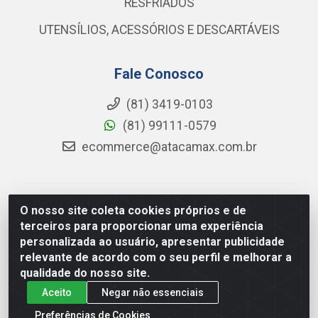
RESFRIADOS
UTENSÍLIOS, ACESSÓRIOS E DESCARTÁVEIS
Fale Conosco
(81) 3419-0103
(81) 99111-0579
ecommerce@atacamax.com.br
Atacamax Importadora de Alimentos LTDA - RODOVIA
O nosso site coleta cookies próprios e de
BR-101 - SUL, KM 79,60 GP E GALPAO:D - Muribeca,
terceiros para proporcionar uma experiência
Jaboatão dos Guararapes - PE, 54355-010 - CNPJ
personalizada ao usuário, apresentar publicidade
08.305.623/0001-84
relevante de acordo com o seu perfil e melhorar a
qualidade do nosso site.
Aceito
Negar não essenciais
Preferências de Cookies