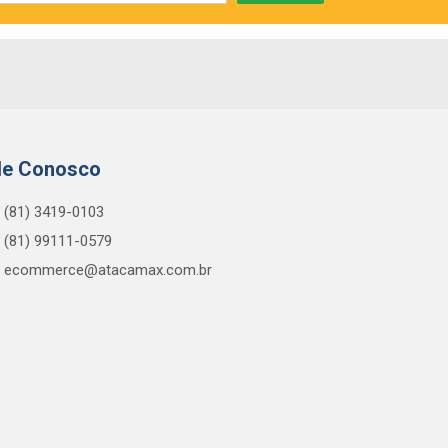
le Conosco
(81) 3419-0103
(81) 99111-0579
ecommerce@atacamax.com.br