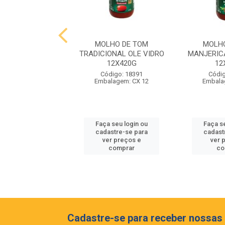
RTURA GOTAS
MOLHO DE TOM
MOLH
 CARAMELO TOP
TRADICIONAL OLE VIDRO
MANJERIC
ALD 1,01 KG
12X420G
12
digo: 19553
Código: 18391
Códig
alagem: UND
Embalagem: CX 12
Embala
 seu login ou
Faça seu login ou
Faça s
astre-se para
cadastre-se para
cadast
er preços e
ver preços e
ver 
comprar
comprar
co
Cadastre-se para receber nossas 