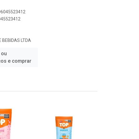
896045523412
6045523412
E BEBIDAS LTDA
 ou
ços e comprar