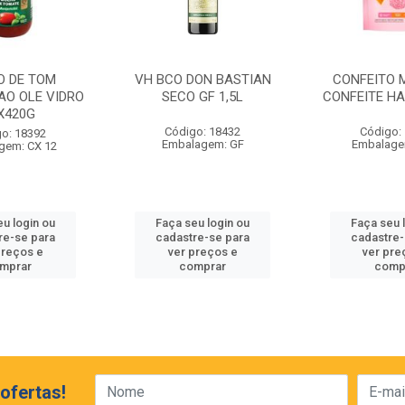
O DE TOM
VH BCO DON BASTIAN
CONFEITO
AO OLE VIDRO
SECO GF 1,5L
CONFEITE HA
X420G
Código: 18432
Código:
o: 18392
Embalagem: GF
Embalage
gem: CX 12
eu login ou
Faça seu login ou
Faça seu 
re-se para
cadastre-se para
cadastre-
preços e
ver preços e
ver pre
mprar
comprar
comp
ofertas!