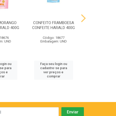
 MORANGO
CONFEITO FRAMBOESA
COB. FRAC. M
RALD 400G
CONFEITE HARALD 400G
GOTAS TOP 
1,010K
 18676
Código: 18677
Código: 18
m: UND
Embalagem: UND
Embalagem:
login ou
Faça seu login ou
Faça seu log
se para
cadastre-se para
cadastre-se
ços e
ver preços e
ver preços
rar
comprar
compra