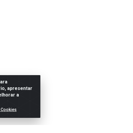
para
io, apresentar
elhorar a
 Cookies