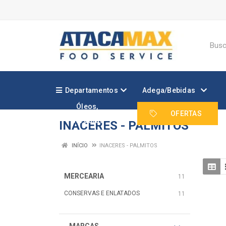
Departamentos
Adega/Bebidas
Óleos,
Margarinas e
OFERTAS
Gorduras
INACERES - PALMITOS
INÍCIO
INACERES - PALMITOS
MERCEARIA
11
CONSERVAS E ENLATADOS
11