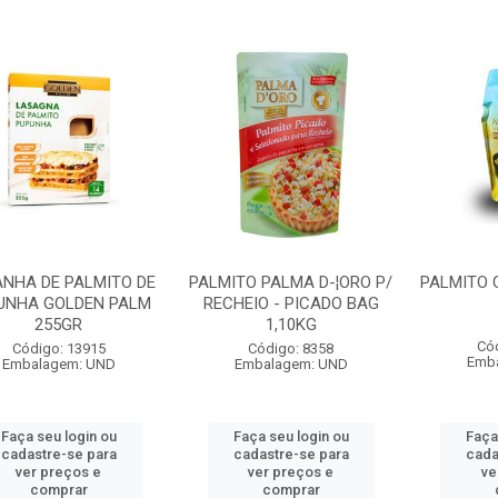
NHA DE PALMITO DE
PALMITO PALMA D-¦ORO P/
PALMITO G
UNHA GOLDEN PALM
RECHEIO - PICADO BAG
255GR
1,10KG
Có
Código: 13915
Código: 8358
Emb
Embalagem: UND
Embalagem: UND
Faça seu login ou
Faça seu login ou
Faça
cadastre-se para
cadastre-se para
cada
ver preços e
ver preços e
ve
comprar
comprar