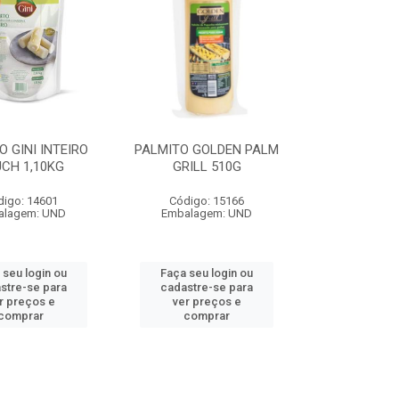
O GINI INTEIRO
PALMITO GOLDEN PALM
CH 1,10KG
GRILL 510G
digo: 14601
Código: 15166
alagem: UND
Embalagem: UND
 seu login ou
Faça seu login ou
stre-se para
cadastre-se para
r preços e
ver preços e
comprar
comprar