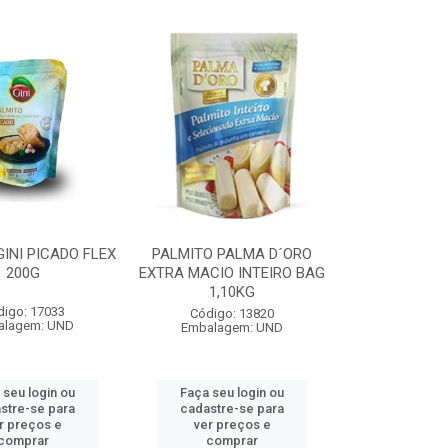
INI PICADO FLEX
PALMITO PALMA D´ORO
200G
EXTRA MACIO INTEIRO BAG
1,10KG
digo: 17033
Código: 13820
alagem: UND
Embalagem: UND
 seu login ou
Faça seu login ou
stre-se para
cadastre-se para
r preços e
ver preços e
comprar
comprar