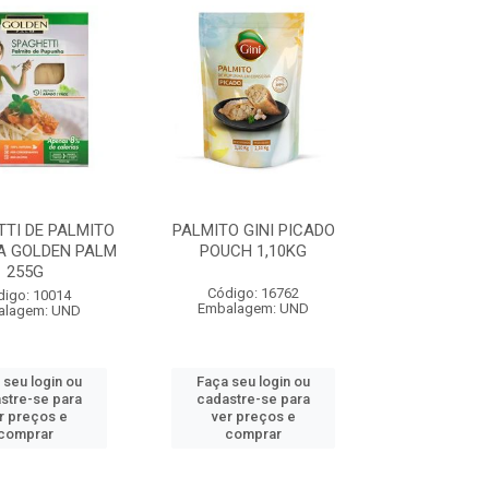
TI DE PALMITO
PALMITO GINI PICADO
A GOLDEN PALM
POUCH 1,10KG
255G
Código: 16762
digo: 10014
Embalagem: UND
alagem: UND
 seu login ou
Faça seu login ou
stre-se para
cadastre-se para
r preços e
ver preços e
comprar
comprar