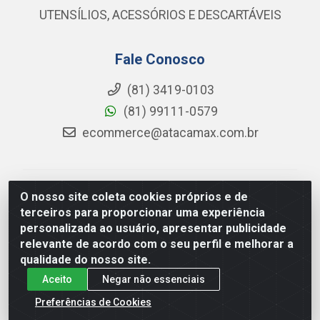
UTENSÍLIOS, ACESSÓRIOS E DESCARTÁVEIS
Fale Conosco
(81) 3419-0103
(81) 99111-0579
ecommerce@atacamax.com.br
Atacamax Importadora de Alimentos LTDA - RODOVIA
O nosso site coleta cookies próprios e de
BR-101 - SUL, KM 79,60 GP E GALPAO:D - Muribeca,
terceiros para proporcionar uma experiência
Jaboatão dos Guararapes - PE, 54355-010 - CNPJ
personalizada ao usuário, apresentar publicidade
08.305.623/0001-84
relevante de acordo com o seu perfil e melhorar a
qualidade do nosso site.
Aceito
Negar não essenciais
Preferências de Cookies