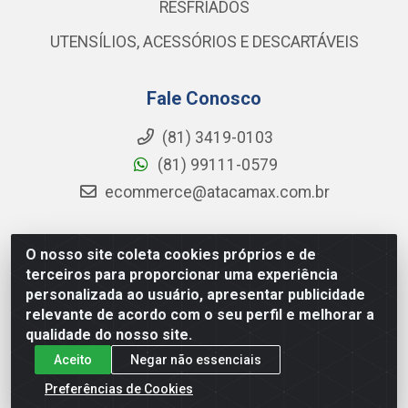
RESFRIADOS
UTENSÍLIOS, ACESSÓRIOS E DESCARTÁVEIS
Fale Conosco
(81) 3419-0103
(81) 99111-0579
ecommerce@atacamax.com.br
O nosso site coleta cookies próprios e de
Atacamax Importadora de Alimentos LTDA - RODOVIA BR-
terceiros para proporcionar uma experiência
101 - SUL, KM 79,60 GP E GALPAO:D - Muribeca, Jaboatão dos
personalizada ao usuário, apresentar publicidade
Guararapes - PE, 54355-010 - CNPJ 08.305.623/0001-84
relevante de acordo com o seu perfil e melhorar a
qualidade do nosso site.
Aceito
Negar não essenciais
Preferências de Cookies