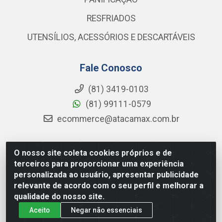
RESFRIADOS
UTENSÍLIOS, ACESSÓRIOS E DESCARTÁVEIS
Fale Conosco
(81) 3419-0103
(81) 99111-0579
ecommerce@atacamax.com.br
O nosso site coleta cookies próprios e de
Atacamax Importadora de Alimentos LTDA - RODOVIA BR-
terceiros para proporcionar uma experiência
101 - SUL, KM 79,60 GP E GALPAO:D - Muribeca, Jaboatão dos
personalizada ao usuário, apresentar publicidade
Guararapes - PE, 54355-010 - CNPJ 08.305.623/0001-84
relevante de acordo com o seu perfil e melhorar a
qualidade do nosso site.
Aceito
Negar não essenciais