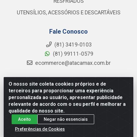
RESFRIADOS
UTENSÍLIOS, ACESSÓRIOS E DESCARTÁVEIS
Fale Conosco
(81) 3419-0103
(81) 99111-0579
ecommerce@atacamax.com.br
O nosso site coleta cookies próprios e de
Atacamax Importadora de Alimentos LTDA - RODOVIA BR-
terceiros para proporcionar uma experiência
101 - SUL, KM 79,60 GP E GALPAO:D - Muribeca, Jaboatão dos
personalizada ao usuário, apresentar publicidade
Guararapes - PE, 54355-010 - CNPJ 08.305.623/0001-84
relevante de acordo com o seu perfil e melhorar a
qualidade do nosso site.
Aceito
Negar não essenciais
Preferências de Cookies