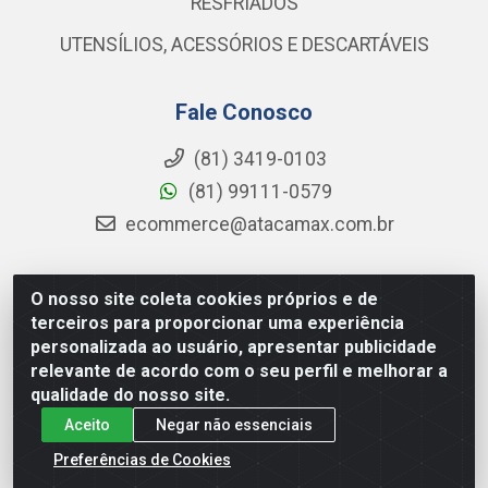
RESFRIADOS
UTENSÍLIOS, ACESSÓRIOS E DESCARTÁVEIS
Fale Conosco
(81) 3419-0103
(81) 99111-0579
ecommerce@atacamax.com.br
O nosso site coleta cookies próprios e de
Atacamax Importadora de Alimentos LTDA - RODOVIA BR-
terceiros para proporcionar uma experiência
101 - SUL, KM 79,60 GP E GALPAO:D - Muribeca, Jaboatão dos
personalizada ao usuário, apresentar publicidade
Guararapes - PE, 54355-010 - CNPJ 08.305.623/0001-84
relevante de acordo com o seu perfil e melhorar a
qualidade do nosso site.
Aceito
Negar não essenciais
Preferências de Cookies