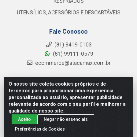
RESFRIADOS
UTENSÍLIOS, ACESSÓRIOS E DESCARTÁVEIS
Fale Conosco
(81) 3419-0103
(81) 99111-0579
ecommerce@atacamax.com.br
O nosso site coleta cookies próprios e de
Atacamax Importadora de Alimentos LTDA - RODOVIA BR-
terceiros para proporcionar uma experiência
101 - SUL, KM 79,60 GP E GALPAO:D - Muribeca, Jaboatão dos
personalizada ao usuário, apresentar publicidade
Guararapes - PE, 54355-010 - CNPJ 08.305.623/0001-84
relevante de acordo com o seu perfil e melhorar a
qualidade do nosso site.
Aceito
Negar não essenciais
Preferências de Cookies