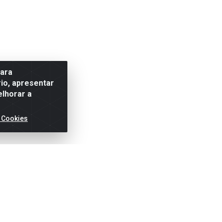
para
io, apresentar
elhorar a
 Cookies