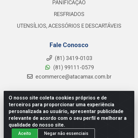
PANIFICAÇÃO
RESFRIADOS
UTENSÍLIOS, ACESSÓRIOS E DESCARTÁVEIS
Fale Conosco
(81) 3419-0103
(81) 99111-0579
ecommerce@atacamax.com.br
O nosso site coleta cookies próprios e de
Atacamax Importadora de Alimentos LTDA - RODOVIA BR-
terceiros para proporcionar uma experiência
101 - SUL, KM 79,60 GP E GALPAO:D - Muribeca, Jaboatão dos
personalizada ao usuário, apresentar publicidade
Guararapes - PE, 54355-010 - CNPJ 08.305.623/0001-84
relevante de acordo com o seu perfil e melhorar a
qualidade do nosso site.
Aceito
Negar não essenciais