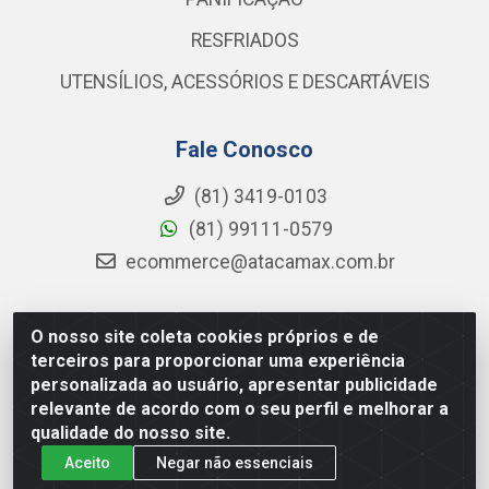
RESFRIADOS
UTENSÍLIOS, ACESSÓRIOS E DESCARTÁVEIS
Fale Conosco
(81) 3419-0103
(81) 99111-0579
ecommerce@atacamax.com.br
O nosso site coleta cookies próprios e de
Atacamax Importadora de Alimentos LTDA - RODOVIA BR-
terceiros para proporcionar uma experiência
101 - SUL, KM 79,60 GP E GALPAO:D - Muribeca, Jaboatão dos
personalizada ao usuário, apresentar publicidade
Guararapes - PE, 54355-010 - CNPJ 08.305.623/0001-84
relevante de acordo com o seu perfil e melhorar a
qualidade do nosso site.
Aceito
Negar não essenciais