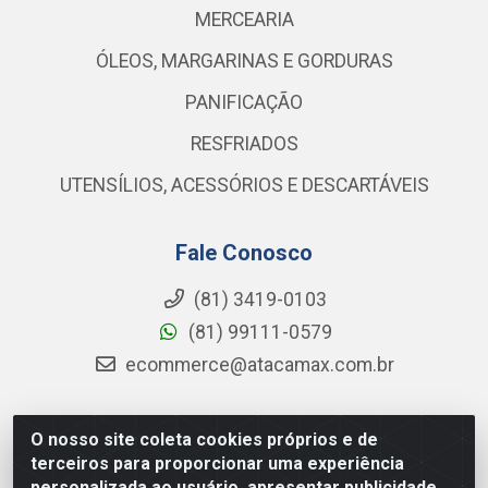
MERCEARIA
ÓLEOS, MARGARINAS E GORDURAS
PANIFICAÇÃO
RESFRIADOS
UTENSÍLIOS, ACESSÓRIOS E DESCARTÁVEIS
Fale Conosco
(81) 3419-0103
(81) 99111-0579
ecommerce@atacamax.com.br
O nosso site coleta cookies próprios e de
Atacamax Importadora de Alimentos LTDA - RODOVIA BR-
terceiros para proporcionar uma experiência
101 - SUL, KM 79,60 GP E GALPAO:D - Muribeca, Jaboatão dos
personalizada ao usuário, apresentar publicidade