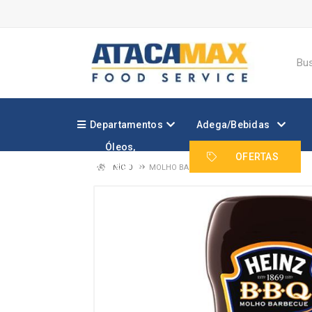
Departamentos
Adega/Bebidas
Óleos,
Margarinas e
OFERTAS
Gorduras
INÍCIO
MOLHO BARBECUE HEINZ PET 397G