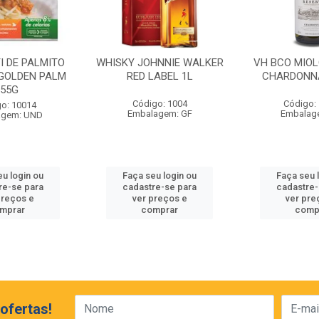
I DE PALMITO
WHISKY JOHNNIE WALKER
VH BCO MIO
GOLDEN PALM
RED LABEL 1L
CHARDONN
255G
Código: 1004
Código:
o: 10014
Embalagem: GF
Embalag
agem: UND
eu login ou
Faça seu login ou
Faça seu 
re-se para
cadastre-se para
cadastre-
preços e
ver preços e
ver pre
mprar
comprar
comp
ofertas!