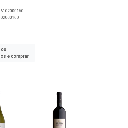
896102000160
6102000160
 ou
ços e comprar