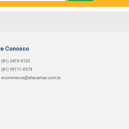
le Conosco
(81) 3419-0103
(81) 99111-0579
ecommerce@atacamax.com.br