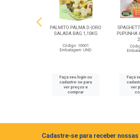
 MIOLO RESERVA
PALMITO PALMA D-¦ORO
SPAGHETT
NET SAUVIGNON
SALADA BAG 1,10KG
PUPUNHA 
EIA 375ML
Código: 10001
digo: 10062
Códig
Embalagem: UND
balagem: GF
Embal
 seu login ou
Faça seu login ou
Faça s
astre-se para
cadastre-se para
cadast
er preços e
ver preços e
ver 
comprar
comprar
co
Cadastre-se para receber nossas 