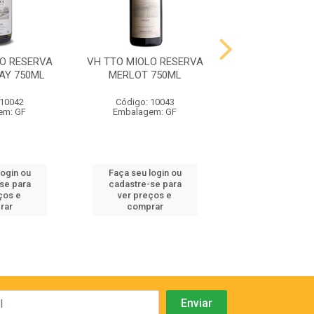
LO RESERVA
VH TTO MIOLO RESERVA
VH TTO MIOLO 
AY 750ML
MERLOT 750ML
CABERNET SA
750ML
 10042
Código: 10043
Código: 10
em: GF
Embalagem: GF
Embalagem:
login ou
Faça seu login ou
Faça seu log
se para
cadastre-se para
cadastre-se
ços e
ver preços e
ver preços
rar
comprar
compra