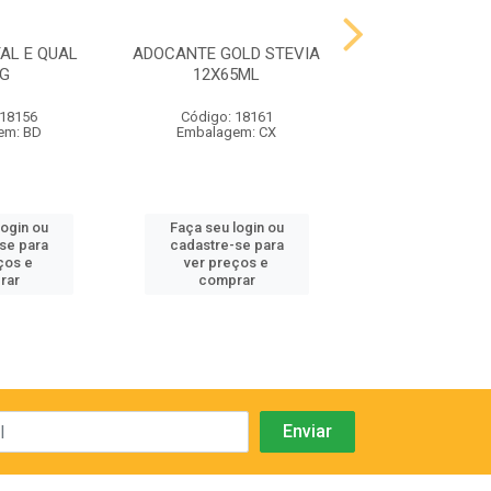
AL E QUAL
ADOCANTE GOLD STEVIA
AZEITONA V
0G
12X65ML
RECHEADA PI
MONT BLACK 
 18156
Código: 18161
Código: 18
em: BD
Embalagem: CX
Embalagem:
login ou
Faça seu login ou
Faça seu log
se para
cadastre-se para
cadastre-se
ços e
ver preços e
ver preços
rar
comprar
compra