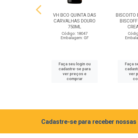
LHO DE TOM
VH BCO QUINTA DAS
BISCOITO
ONAL OLE VIDRO
CARVALHAS DOURO
BISCOF
12X420G
750ML
CRE
digo: 18391
Código: 18047
Códig
lagem: CX 12
Embalagem: GF
Embal
 seu login ou
Faça seu login ou
Faça s
astre-se para
cadastre-se para
cadast
er preços e
ver preços e
ver 
comprar
comprar
co
Cadastre-se para receber nossas 