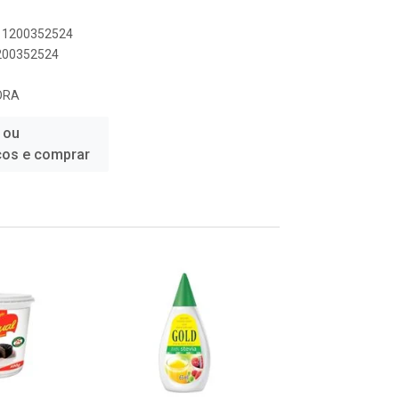
711200352524
1200352524
ORA
 ou
ços e comprar