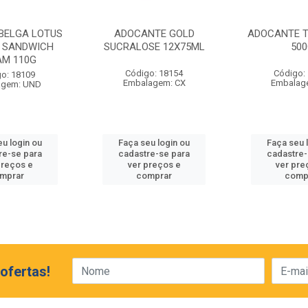
 BELGA LOTUS
ADOCANTE GOLD
ADOCANTE T
F SANDWICH
SUCRALOSE 12X75ML
50
AM 110G
Código: 18154
Código:
o: 18109
Embalagem: CX
Embalag
agem: UND
eu login ou
Faça seu login ou
Faça seu 
re-se para
cadastre-se para
cadastre-
preços e
ver preços e
ver pre
mprar
comprar
comp
ofertas!