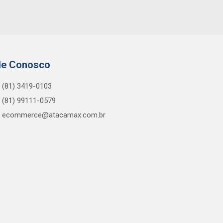
le Conosco
(81) 3419-0103
(81) 99111-0579
ecommerce@atacamax.com.br