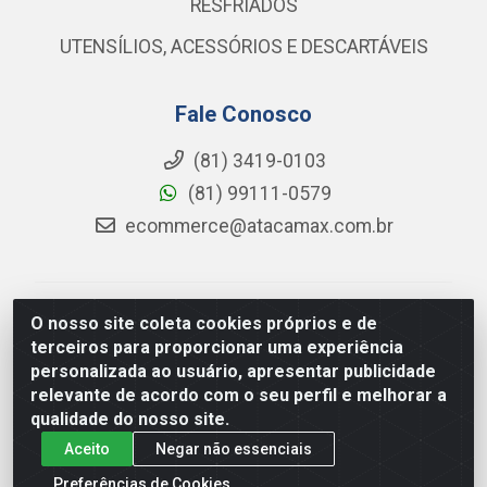
RESFRIADOS
UTENSÍLIOS, ACESSÓRIOS E DESCARTÁVEIS
Fale Conosco
(81) 3419-0103
(81) 99111-0579
ecommerce@atacamax.com.br
Atacamax Importadora de Alimentos LTDA - RODOVIA
O nosso site coleta cookies próprios e de
BR-101 - SUL, KM 79,60 GP E GALPAO:D - Muribeca,
terceiros para proporcionar uma experiência
Jaboatão dos Guararapes - PE, 54355-010 - CNPJ
personalizada ao usuário, apresentar publicidade
08.305.623/0001-84
relevante de acordo com o seu perfil e melhorar a
qualidade do nosso site.
Aceito
Negar não essenciais
Preferências de Cookies