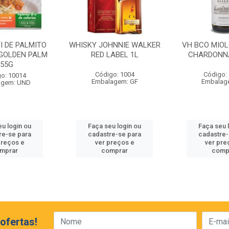
I DE PALMITO
WHISKY JOHNNIE WALKER
VH BCO MIO
GOLDEN PALM
RED LABEL 1L
CHARDONN
255G
Código: 1004
Código:
o: 10014
Embalagem: GF
Embalag
agem: UND
eu login ou
Faça seu login ou
Faça seu 
re-se para
cadastre-se para
cadastre-
preços e
ver preços e
ver pre
mprar
comprar
comp
ofertas!