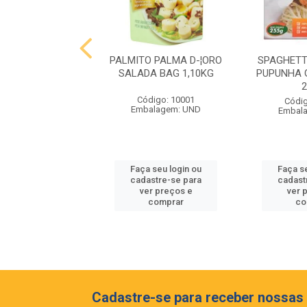
 MIOLO RESERVA
PALMITO PALMA D-¦ORO
SPAGHETT
NET SAUVIGNON
SALADA BAG 1,10KG
PUPUNHA 
EIA 375ML
Código: 10001
digo: 10062
Códig
Embalagem: UND
balagem: GF
Embal
 seu login ou
Faça seu login ou
Faça s
astre-se para
cadastre-se para
cadast
er preços e
ver preços e
ver 
comprar
comprar
co
Cadastre-se para receber nossas 