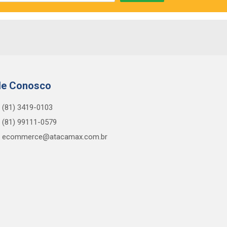
le Conosco
(81) 3419-0103
(81) 99111-0579
ecommerce@atacamax.com.br