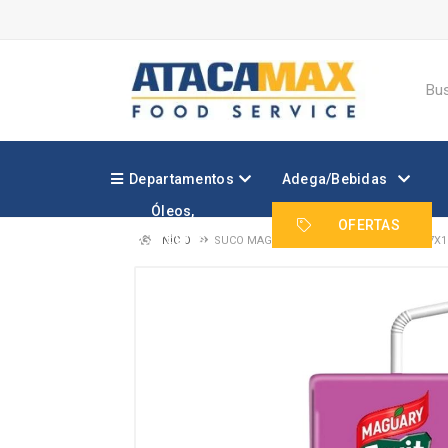
Departamentos
Adega/Bebidas
Óleos,
Margarinas e
OFERTAS
Gorduras
INÍCIO
SUCO MAGUARY FRUIT SHOOT UVA TP 27X