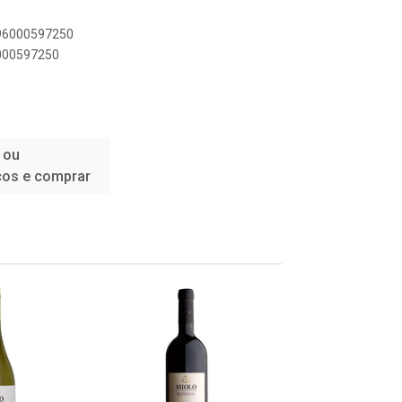
896000597250
6000597250
 ou
ços e comprar