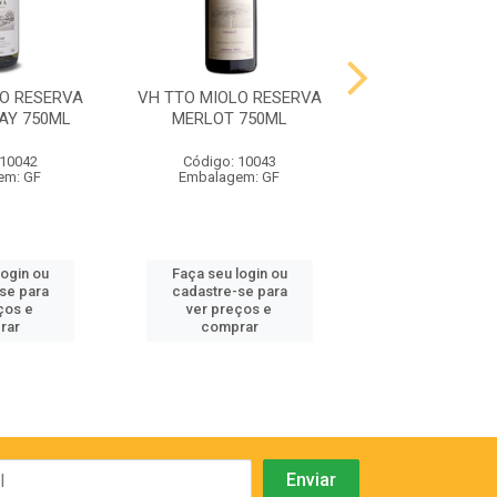
LO RESERVA
VH TTO MIOLO RESERVA
VH TTO MIOLO 
AY 750ML
MERLOT 750ML
CABERNET SA
750ML
 10042
Código: 10043
Código: 10
em: GF
Embalagem: GF
Embalagem:
login ou
Faça seu login ou
Faça seu log
se para
cadastre-se para
cadastre-se
ços e
ver preços e
ver preços
rar
comprar
compra