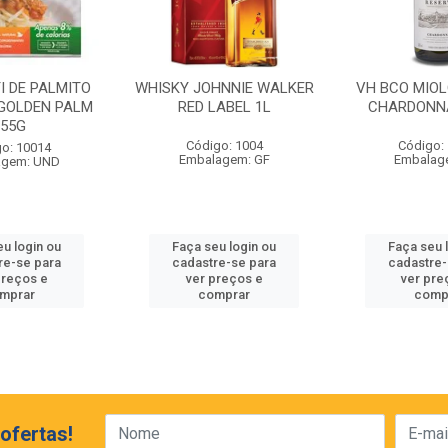
I DE PALMITO
WHISKY JOHNNIE WALKER
VH BCO MIO
GOLDEN PALM
RED LABEL 1L
CHARDONN
255G
Código: 1004
Código:
o: 10014
Embalagem: GF
Embalag
agem: UND
eu login ou
Faça seu login ou
Faça seu 
re-se para
cadastre-se para
cadastre-
preços e
ver preços e
ver pre
mprar
comprar
comp
ofertas!