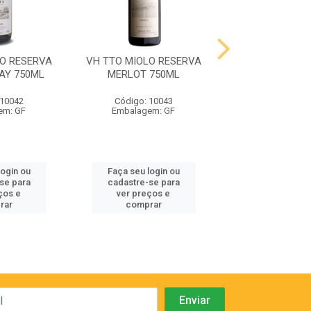
LO RESERVA
VH TTO MIOLO RESERVA
VH TTO MIOLO 
AY 750ML
MERLOT 750ML
CABERNET SA
750ML
 10042
Código: 10043
Código: 10
em: GF
Embalagem: GF
Embalagem:
login ou
Faça seu login ou
Faça seu log
se para
cadastre-se para
cadastre-se
ços e
ver preços e
ver preços
rar
comprar
compra