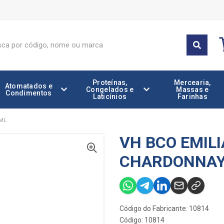
Proteínas,
Mercearia,
Atomatados e
Congelados e
Massas e
Condimentos
Laticínios
Farinhas
ML
VH BCO EMIL
CHARDONNAY
Código do Fabricante: 10814
Código: 10814