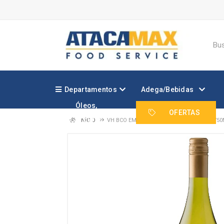
Departamentos
Adega/Bebidas
Óleos,
Margarinas e
OFERTAS
Gorduras
INÍCIO
VH BCO EMILIANA NOVAS CHARDONNAY 750