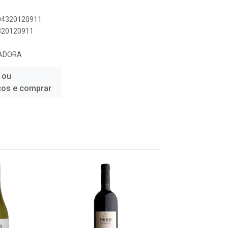
804320120911
4320120911
TADORA
 ou
ços e comprar