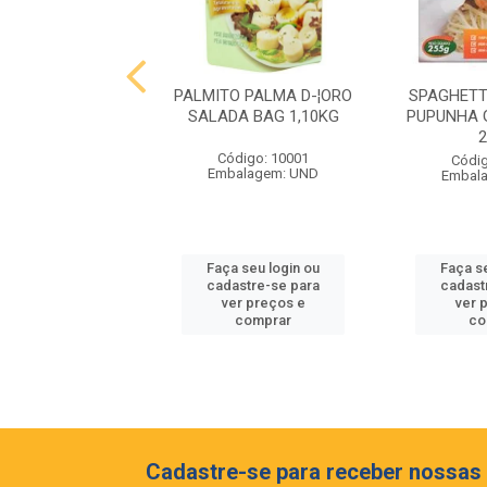
 MIOLO RESERVA
PALMITO PALMA D-¦ORO
SPAGHETT
NET SAUVIGNON
SALADA BAG 1,10KG
PUPUNHA 
EIA 375ML
Código: 10001
digo: 10062
Códig
Embalagem: UND
balagem: GF
Embal
 seu login ou
Faça seu login ou
Faça s
astre-se para
cadastre-se para
cadast
er preços e
ver preços e
ver 
comprar
comprar
co
Cadastre-se para receber nossas 