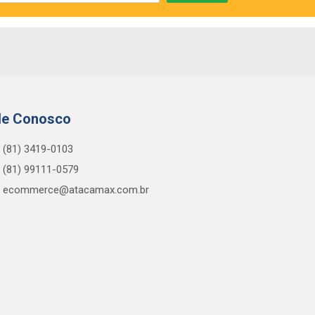
le Conosco
(81) 3419-0103
(81) 99111-0579
ecommerce@atacamax.com.br