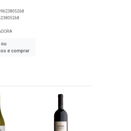
809623805268
9623805268
ADORA
 ou
ços e comprar