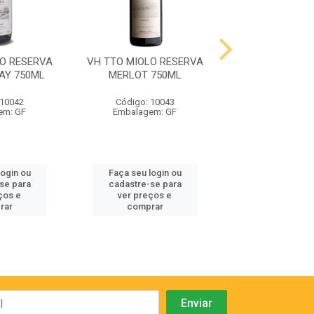
LO RESERVA
VH TTO MIOLO RESERVA
VH TTO MIOLO 
AY 750ML
MERLOT 750ML
CABERNET SA
750ML
 10042
Código: 10043
Código: 10
em: GF
Embalagem: GF
Embalagem:
login ou
Faça seu login ou
Faça seu log
se para
cadastre-se para
cadastre-se
ços e
ver preços e
ver preços
rar
comprar
compra