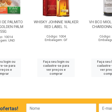
I DE PALMITO
WHISKY JOHNNIE WALKER
VH BCO MIO
GOLDEN PALM
RED LABEL 1L
CHARDONN
255G
Código: 1004
Código:
o: 10014
Embalagem: GF
Embalag
agem: UND
eu login ou
Faça seu login ou
Faça seu 
re-se para
cadastre-se para
cadastre-
preços e
ver preços e
ver pre
mprar
comprar
comp
ofertas!