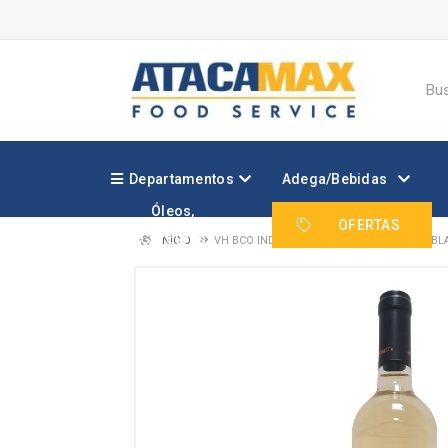
Departamentos
Adega/Bebidas
Óleos,
Margarinas e
OFERTAS
Gorduras
INÍCIO
VH BCO INDOMITA RESERVA SAUVIGNON BL