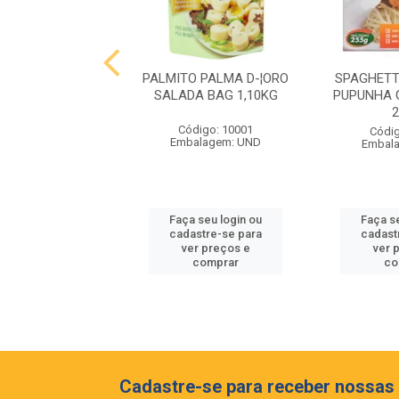
 MIOLO RESERVA
PALMITO PALMA D-¦ORO
SPAGHETT
NET SAUVIGNON
SALADA BAG 1,10KG
PUPUNHA 
EIA 375ML
Código: 10001
digo: 10062
Códig
Embalagem: UND
balagem: GF
Embal
 seu login ou
Faça seu login ou
Faça s
astre-se para
cadastre-se para
cadast
er preços e
ver preços e
ver 
comprar
comprar
co
Cadastre-se para receber nossas 