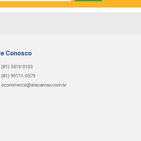
le Conosco
(81) 3419-0103
(81) 99111-0579
ecommerce@atacamax.com.br