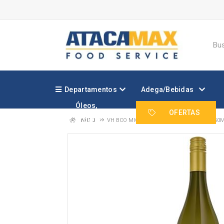
Departamentos
Adega/Bebidas
Óleos,
Margarinas e
OFERTAS
Gorduras
INÍCIO
VH BCO MIOLO RESERVA CHARDONNAY 750