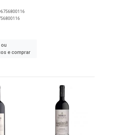
896756800116
6756800116
 ou
ços e comprar