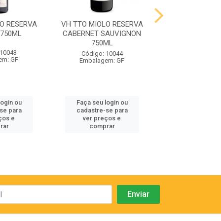
O RESERVA
VH TTO MIOLO RESERVA
VH BCO MIOLO
 750ML
CABERNET SAUVIGNON
VINEYARDS RI
750ML
750ML
 10043
Código: 10044
Código: 10
em: GF
Embalagem: GF
Embalagem:
login ou
Faça seu login ou
Faça seu log
se para
cadastre-se para
cadastre-se
ços e
ver preços e
ver preços
rar
comprar
compra