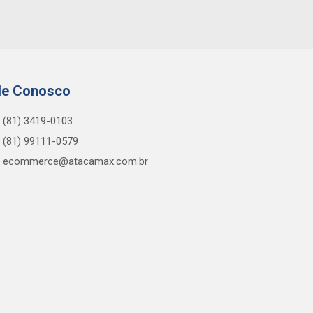
le Conosco
(81) 3419-0103
(81) 99111-0579
ecommerce@atacamax.com.br