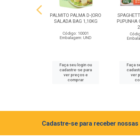
 MIOLO RESERVA
PALMITO PALMA D-¦ORO
SPAGHETT
ON BLANC 750ML
SALADA BAG 1,10KG
PUPUNHA 
digo: 10063
Código: 10001
Códig
balagem: GF
Embalagem: UND
Embal
 seu login ou
Faça seu login ou
Faça s
astre-se para
cadastre-se para
cadast
er preços e
ver preços e
ver 
comprar
comprar
co
Cadastre-se para receber nossas 