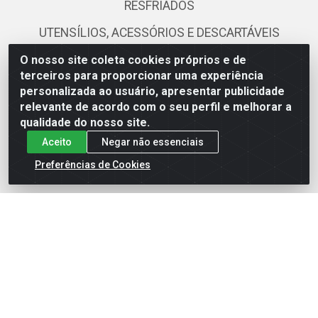
RESFRIADOS
UTENSÍLIOS, ACESSÓRIOS E DESCARTÁVEIS
O nosso site coleta cookies próprios e de
Fale Conosco
terceiros para proporcionar uma experiência
personalizada ao usuário, apresentar publicidade
(81) 3419-0103
relevante de acordo com o seu perfil e melhorar a
qualidade do nosso site.
(81) 99111-0579
Aceito
Negar não essenciais
ecommerce@atacamax.com.br
Preferências de Cookies
Atacamax Importadora de Alimentos LTDA - RODOVIA BR-
101 - SUL, KM 79,60 GP E GALPAO:D - Muribeca, Jaboatão dos
Guararapes - PE, 54355-010 - CNPJ 08.305.623/0001-84