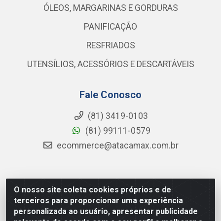
ÓLEOS, MARGARINAS E GORDURAS
PANIFICAÇÃO
RESFRIADOS
UTENSÍLIOS, ACESSÓRIOS E DESCARTÁVEIS
Fale Conosco
(81) 3419-0103
(81) 99111-0579
ecommerce@atacamax.com.br
Atacamax Importadora de Alimentos LTDA - RODOVIA
O nosso site coleta cookies próprios e de
BR-101 - SUL, KM 79,60 GP E GALPAO:D - Muribeca,
terceiros para proporcionar uma experiência
Jaboatão dos Guararapes - PE, 54355-010 - CNPJ
personalizada ao usuário, apresentar publicidade
08.305.623/0001-84