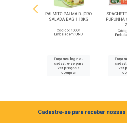
 MIOLO RESERVA
PALMITO PALMA D-¦ORO
SPAGHETT
NET SAUVIGNON
SALADA BAG 1,10KG
PUPUNHA 
EIA 375ML
Código: 10001
digo: 10062
Códig
Embalagem: UND
balagem: GF
Embal
 seu login ou
Faça seu login ou
Faça s
astre-se para
cadastre-se para
cadast
er preços e
ver preços e
ver 
comprar
comprar
co
Cadastre-se para receber nossas 