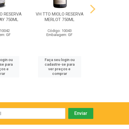
LO RESERVA
VH TTO MIOLO RESERVA
VH TTO MIOLO 
AY 750ML
MERLOT 750ML
CABERNET SA
750ML
 10042
Código: 10043
Código: 10
em: GF
Embalagem: GF
Embalagem:
login ou
Faça seu login ou
Faça seu log
se para
cadastre-se para
cadastre-se
ços e
ver preços e
ver preços
rar
comprar
compra