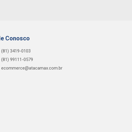
le Conosco
(81) 3419-0103
(81) 99111-0579
ecommerce@atacamax.com.br