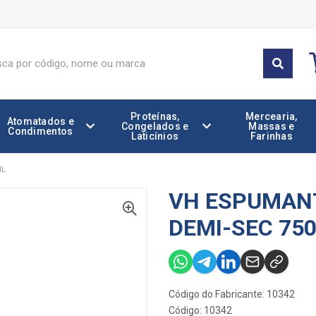
Proteínas,
Mercearia,
Atomatados e
Congelados e
Massas e
Condimentos
Laticínios
Farinhas
ML
VH ESPUMAN
DEMI-SEC 75
Código do Fabricante: 10342
Código: 10342