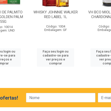
I DE PALMITO
WHISKY JOHNNIE WALKER
VH BCO MIO
GOLDEN PALM
RED LABEL 1L
CHARDONN
255G
Código: 1004
Código:
o: 10014
Embalagem: GF
Embalag
agem: UND
eu login ou
Faça seu login ou
Faça seu 
re-se para
cadastre-se para
cadastre-
preços e
ver preços e
ver pre
mprar
comprar
comp
ofertas!