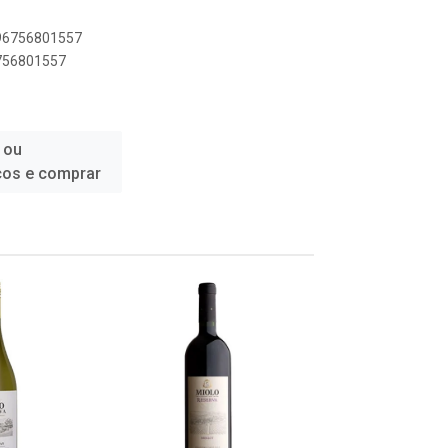
896756801557
6756801557
 ou
ços e comprar