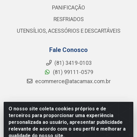
PANIFICAÇÃO
RESFRIADOS
UTENSÍLIOS, ACESSÓRIOS E DESCARTÁVEIS
Fale Conosco
(81) 3419-0103
(81) 99111-0579
ecommerce@atacamax.com.br
Atacamax Importadora de Alimentos LTDA - RODOVIA
O nosso site coleta cookies próprios e de
BR-101 - SUL, KM 79,60 GP E GALPAO:D - Muribeca,
terceiros para proporcionar uma experiência
Jaboatão dos Guararapes - PE, 54355-010 - CNPJ
personalizada ao usuário, apresentar publicidade
08.305.623/0001-84
relevante de acordo com o seu perfil e melhorar a
qualidade do nosso site.