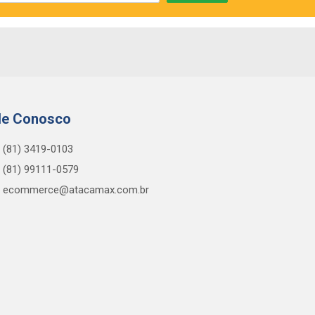
le Conosco
(81) 3419-0103
(81) 99111-0579
ecommerce@atacamax.com.br