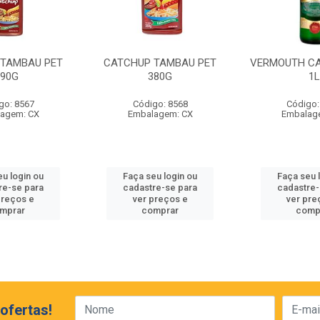
 TAMBAU PET
CATCHUP TAMBAU PET
VERMOUTH C
190G
380G
1L
go: 8567
Código: 8568
Código:
agem: CX
Embalagem: CX
Embalag
eu login ou
Faça seu login ou
Faça seu 
re-se para
cadastre-se para
cadastre-
preços e
ver preços e
ver pre
mprar
comprar
comp
ofertas!