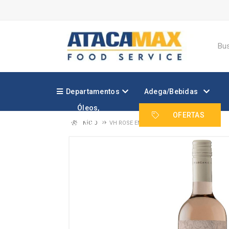
Departamentos
Adega/Bebidas
Óleos,
Margarinas e
OFERTAS
Gorduras
INÍCIO
VH ROSE EMILIANA ADOBE 750ML