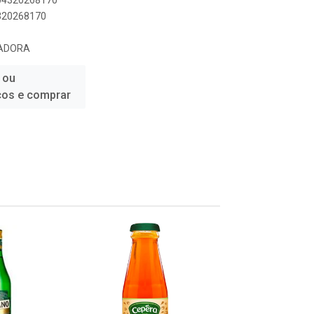
804320268170
4320268170
TADORA
 ou
ços e comprar