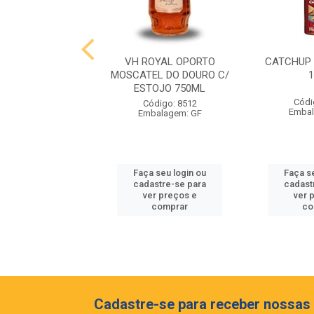
RE DO HIMALAIA
VH ROYAL OPORTO
CATCHUP
T MOIDO 500GR
MOSCATEL DO DOURO C/
ESTOJO 750ML
ódigo: 8895
Códi
Código: 8512
lagem: FD 10
Embal
Embalagem: GF
 seu login ou
Faça seu login ou
Faça s
astre-se para
cadastre-se para
cadast
er preços e
ver preços e
ver 
comprar
comprar
co
Cadastre-se para receber nossas 