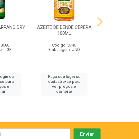
ARPANO DRY
AZEITE DE DENDE CEPERA
AZEITE DE DEND
100ML
200ML
 8680
Código: 8746
Código: 87
em: GF
Embalagem: UND
Embalagem:
login ou
Faça seu login ou
Faça seu log
se para
cadastre-se para
cadastre-se
ços e
ver preços e
ver preços
rar
comprar
compra