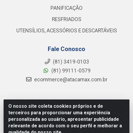
PANIFICAÇÃO
RESFRIADOS
UTENSÍLIOS, ACESSÓRIOS E DESCARTÁVEIS
Fale Conosco
(81) 3419-0103
(81) 99111-0579
ecommerce@atacamax.com.br
Atacamax Importadora de Alimentos LTDA - RODOVIA
O nosso site coleta cookies próprios e de
BR-101 - SUL, KM 79,60 GP E GALPAO:D - Muribeca,
terceiros para proporcionar uma experiência
Jaboatão dos Guararapes - PE, 54355-010 - CNPJ
personalizada ao usuário, apresentar publicidade
08.305.623/0001-84
relevante de acordo com o seu perfil e melhorar a
qualidade do nosso site.