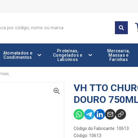
Proteínas,
Mercearia,
Atomatados e
Congelados e
Massas e
Condimentos
Laticínios
Farinhas
750ML
VH TTO CHURC
DOURO 750M
Código do Fabricante: 10613
Código: 10613