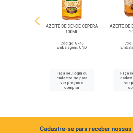
O DE TOMATE
AZEITE DE DENDE CEPERA
AZEITE DE
CIONAL HEINZ
100ML
2
HE 1,020KG
Código: 8746
Códi
ódigo: 8986
Embalagem: UND
Embal
alagem: UND
 seu login ou
Faça seu login ou
Faça s
astre-se para
cadastre-se para
cadast
er preços e
ver preços e
ver 
comprar
comprar
co
Cadastre-se para receber nossas 