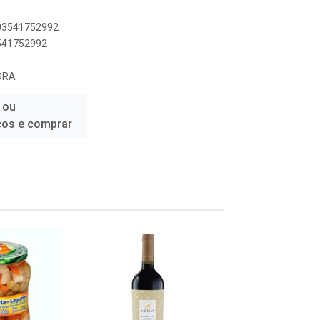
603541752992
3541752992
ORA
 ou
ços e comprar