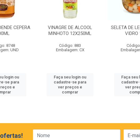
 DENDE CEPERA
VINAGRE DE ALCOOL
SELETA DE L
00ML
MINHOTO 12X250ML
VIDRO 
go: 8748
Código: 883
Código
agem: UND
Embalagem: CX
Embalagem
eu login ou
Faça seu login ou
Faça seu 
re-se para
cadastre-se para
cadastre-
preços e
ver preços e
ver pre
mprar
comprar
comp
ofertas!