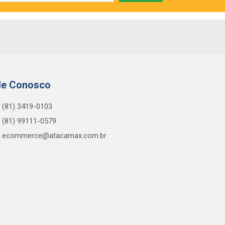
le Conosco
(81) 3419-0103
(81) 99111-0579
ecommerce@atacamax.com.br