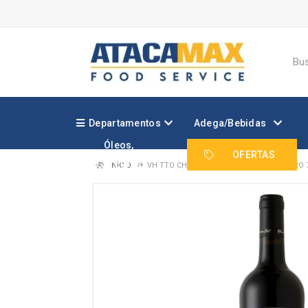
Departamentos
Adega/Bebidas
Óleos,
Margarinas e
OFERTAS
Gorduras
INÍCIO
VH TTO CHURCHILL S MEIO QUEIJO DOURO 