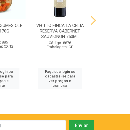
EGUMES OLE
VH TTO FINCA LA CELIA
VH TTO FINCA 
170G
RESERVA CABERNET
RESERVA MALBE
SAUVIGNON 750ML
: 886
Código: 88
Código: 8876
: CX 12
Embalagem:
Embalagem: GF
login ou
Faça seu login ou
Faça seu log
se para
cadastre-se para
cadastre-se
ços e
ver preços e
ver preços
rar
comprar
compra