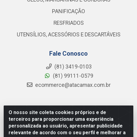
PANIFICAÇÃO
RESFRIADOS
UTENSÍLIOS, ACESSÓRIOS E DESCARTÁVEIS
Fale Conosco
(81) 3419-0103
(81) 99111-0579
ecommerce@atacamax.com.br
Atacamax Importadora de Alimentos LTDA - RODOVIA
O nosso site coleta cookies próprios e de
BR-101 - SUL, KM 79,60 GP E GALPAO:D - Muribeca,
terceiros para proporcionar uma experiência
Jaboatão dos Guararapes - PE, 54355-010 - CNPJ
personalizada ao usuário, apresentar publicidade
08.305.623/0001-84
relevante de acordo com o seu perfil e melhorar a