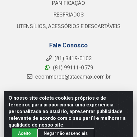
PANIFICAÇÃO
RESFRIADOS
UTENSÍLIOS, ACESSÓRIOS E DESCARTÁVEIS
Fale Conosco
(81) 3419-0103
(81) 99111-0579
ecommerce@atacamax.com.br
O nosso site coleta cookies próprios e de
Atacamax Importadora de Alimentos LTDA - RODOVIA
terceiros para proporcionar uma experiência
BR-101 - SUL, KM 79,60 GP E GALPAO:D - Muribeca,
personalizada ao usuário, apresentar publicidade
Jaboatão dos Guararapes - PE, 54355-010 - CNPJ
relevante de acordo com o seu perfil e melhorar a
08.305.623/0001-84
qualidade do nosso site.
Aceito
Negar não essenciais