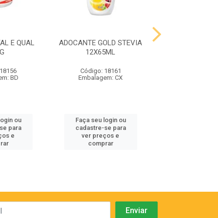
AL E QUAL
ADOCANTE GOLD STEVIA
AZEITONA V
0G
12X65ML
RECHEADA PI
MONT BLACK 
 18156
Código: 18161
Código: 18
em: BD
Embalagem: CX
Embalagem:
login ou
Faça seu login ou
Faça seu log
se para
cadastre-se para
cadastre-se
ços e
ver preços e
ver preços
rar
comprar
compra