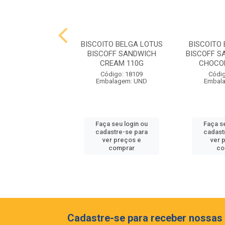
LHO DE TOM
BISCOITO BELGA LOTUS
BISCOITO
ONAL OLE VIDRO
BISCOFF SANDWICH
BISCOFF S
12X420G
CREAM 110G
CHOCO
digo: 18391
Código: 18109
Códig
lagem: CX 12
Embalagem: UND
Embal
 seu login ou
Faça seu login ou
Faça s
astre-se para
cadastre-se para
cadast
er preços e
ver preços e
ver 
comprar
comprar
co
Cadastre-se para receber nossas 