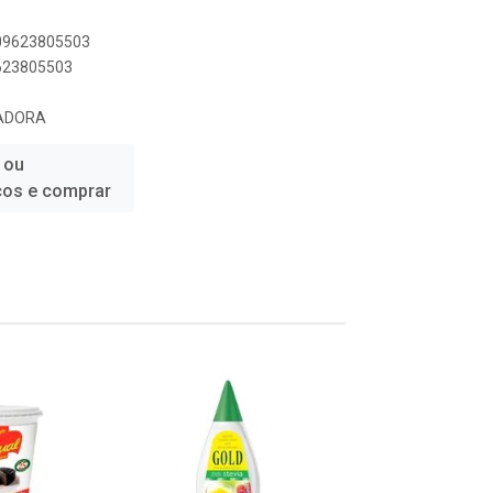
809623805503
9623805503
ADORA
 ou
ços e comprar