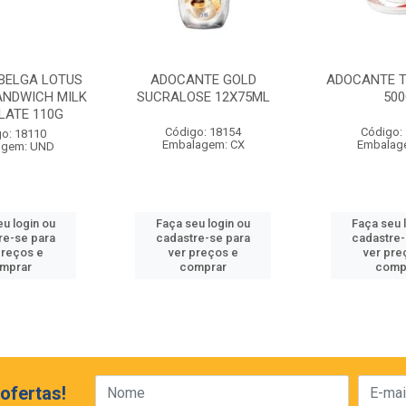
 BELGA LOTUS
ADOCANTE GOLD
ADOCANTE T
ANDWICH MILK
SUCRALOSE 12X75ML
50
LATE 110G
Código: 18154
Código:
o: 18110
Embalagem: CX
Embalag
agem: UND
eu login ou
Faça seu login ou
Faça seu 
re-se para
cadastre-se para
cadastre-
preços e
ver preços e
ver pre
mprar
comprar
comp
ofertas!