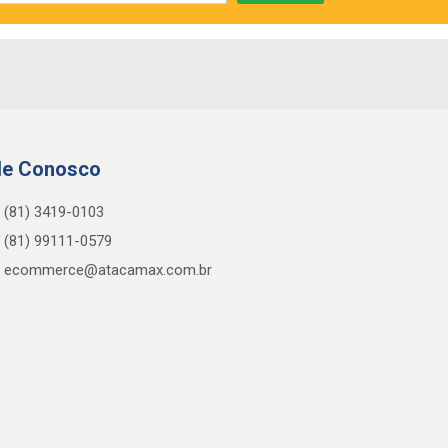
le Conosco
(81) 3419-0103
(81) 99111-0579
ecommerce@atacamax.com.br