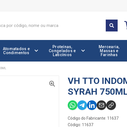
Proteínas,
Mercearia,
Atomatados e
Congelados e
Massas e
Condimentos
Laticínios
Farinhas
50ML
VH TTO INDO
SYRAH 750M
Código do Fabricante: 11637
Código: 11637