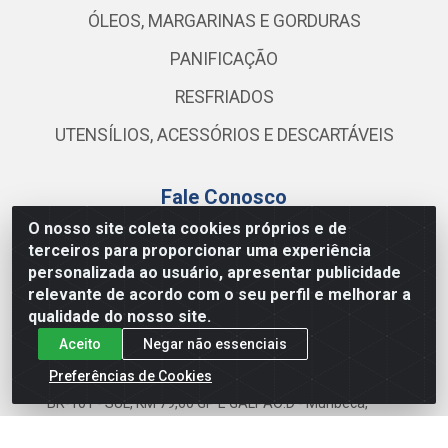
ÓLEOS, MARGARINAS E GORDURAS
PANIFICAÇÃO
RESFRIADOS
UTENSÍLIOS, ACESSÓRIOS E DESCARTÁVEIS
Fale Conosco
O nosso site coleta cookies próprios e de
(81) 3419-0103
terceiros para proporcionar uma experiência
(81) 99111-0579
personalizada ao usuário, apresentar publicidade
relevante de acordo com o seu perfil e melhorar a
ecommerce@atacamax.com.br
qualidade do nosso site.
Aceito
Negar não essenciais
Preferências de Cookies
Atacamax Importadora de Alimentos LTDA - RODOVIA
BR-101 - SUL, KM 79,60 GP E GALPAO:D - Muribeca,
Jaboatão dos Guararapes - PE, 54355-010 - CNPJ
08.305.623/0001-84