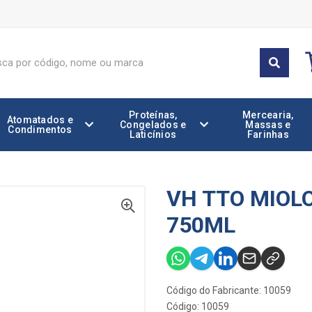
Proteínas,
Mercearia,
Atomatados e
Congelados e
Massas e
Condimentos
Laticínios
Farinhas
VH TTO MIOL
750ML
Código do Fabricante: 10059
Código: 10059