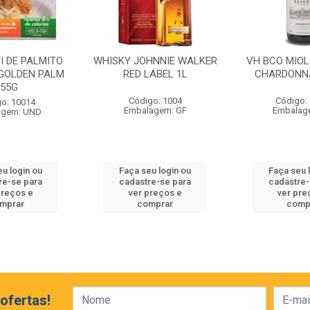
I DE PALMITO
WHISKY JOHNNIE WALKER
VH BCO MIO
GOLDEN PALM
RED LABEL 1L
CHARDONN
255G
Código: 1004
Código:
o: 10014
Embalagem: GF
Embalag
agem: UND
eu login ou
Faça seu login ou
Faça seu 
re-se para
cadastre-se para
cadastre-
preços e
ver preços e
ver pre
mprar
comprar
comp
ofertas!