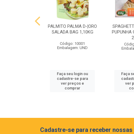
 MIOLO RESERVA
PALMITO PALMA D-¦ORO
SPAGHETT
ON BLANC 750ML
SALADA BAG 1,10KG
PUPUNHA 
digo: 10063
Código: 10001
Códig
balagem: GF
Embalagem: UND
Embal
 seu login ou
Faça seu login ou
Faça s
astre-se para
cadastre-se para
cadast
er preços e
ver preços e
ver 
comprar
comprar
co
Cadastre-se para receber nossas 