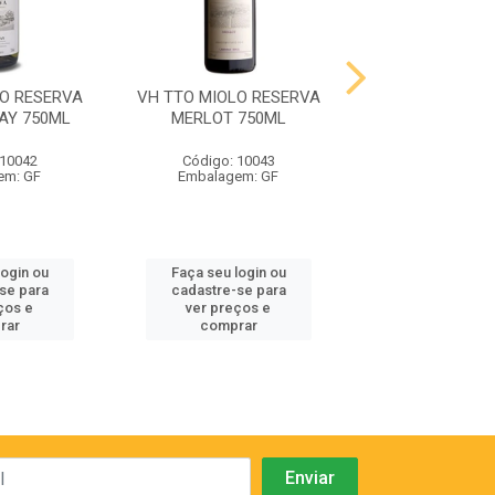
LO RESERVA
VH TTO MIOLO RESERVA
VH TTO MIOLO 
AY 750ML
MERLOT 750ML
CABERNET SA
750ML
 10042
Código: 10043
Código: 10
em: GF
Embalagem: GF
Embalagem:
login ou
Faça seu login ou
Faça seu log
se para
cadastre-se para
cadastre-se
ços e
ver preços e
ver preços
rar
comprar
compra