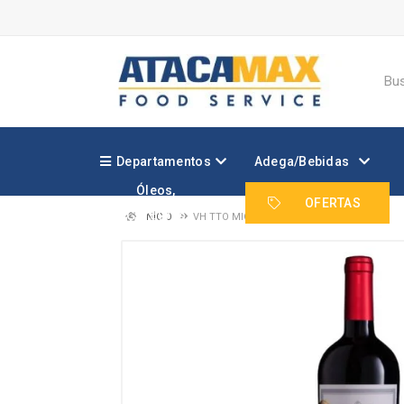
Departamentos
Adega/Bebidas
Óleos,
Margarinas e
OFERTAS
Gorduras
INÍCIO
VH TTO MIOLO MERLOT TERROIR 750ML