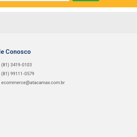
le Conosco
(81) 3419-0103
(81) 99111-0579
ecommerce@atacamax.com.br