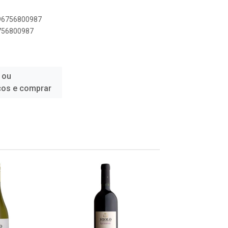
896756800987
6756800987
 ou
ços e comprar