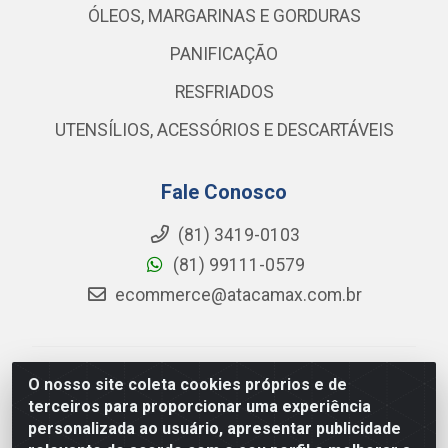
ÓLEOS, MARGARINAS E GORDURAS
PANIFICAÇÃO
RESFRIADOS
UTENSÍLIOS, ACESSÓRIOS E DESCARTÁVEIS
Fale Conosco
(81) 3419-0103
(81) 99111-0579
ecommerce@atacamax.com.br
Atacamax Importadora de Alimentos LTDA - RODOVIA
O nosso site coleta cookies próprios e de
BR-101 - SUL, KM 79,60 GP E GALPAO:D - Muribeca,
terceiros para proporcionar uma experiência
Jaboatão dos Guararapes - PE, 54355-010 - CNPJ
personalizada ao usuário, apresentar publicidade
08.305.623/0001-84