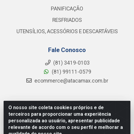
PANIFICAÇÃO
RESFRIADOS
UTENSÍLIOS, ACESSÓRIOS E DESCARTÁVEIS
Fale Conosco
(81) 3419-0103
(81) 99111-0579
ecommerce@atacamax.com.br
Atacamax Importadora de Alimentos LTDA - RODOVIA
O nosso site coleta cookies próprios e de
BR-101 - SUL, KM 79,60 GP E GALPAO:D - Muribeca,
terceiros para proporcionar uma experiência
Jaboatão dos Guararapes - PE, 54355-010 - CNPJ
personalizada ao usuário, apresentar publicidade
08.305.623/0001-84
relevante de acordo com o seu perfil e melhorar a
qualidade do nosso site.