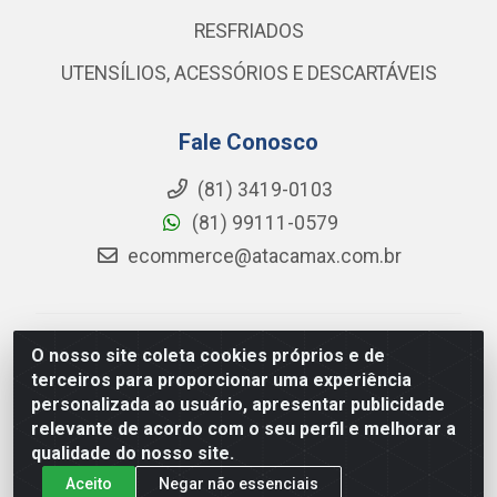
RESFRIADOS
UTENSÍLIOS, ACESSÓRIOS E DESCARTÁVEIS
Fale Conosco
(81) 3419-0103
(81) 99111-0579
ecommerce@atacamax.com.br
Atacamax Importadora de Alimentos LTDA - RODOVIA
O nosso site coleta cookies próprios e de
BR-101 - SUL, KM 79,60 GP E GALPAO:D - Muribeca,
terceiros para proporcionar uma experiência
Jaboatão dos Guararapes - PE, 54355-010 - CNPJ
personalizada ao usuário, apresentar publicidade
08.305.623/0001-84
relevante de acordo com o seu perfil e melhorar a
qualidade do nosso site.
Aceito
Negar não essenciais