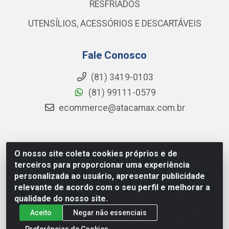
RESFRIADOS
UTENSÍLIOS, ACESSÓRIOS E DESCARTÁVEIS
Fale Conosco
(81) 3419-0103
(81) 99111-0579
ecommerce@atacamax.com.br
Atacamax Importadora de Alimentos LTDA - RODOVIA
O nosso site coleta cookies próprios e de
BR-101 - SUL, KM 79,60 GP E GALPAO:D - Muribeca,
terceiros para proporcionar uma experiência
Jaboatão dos Guararapes - PE, 54355-010 - CNPJ
personalizada ao usuário, apresentar publicidade
08.305.623/0001-84
relevante de acordo com o seu perfil e melhorar a
qualidade do nosso site.
Aceito
Negar não essenciais
Preferências de Cookies