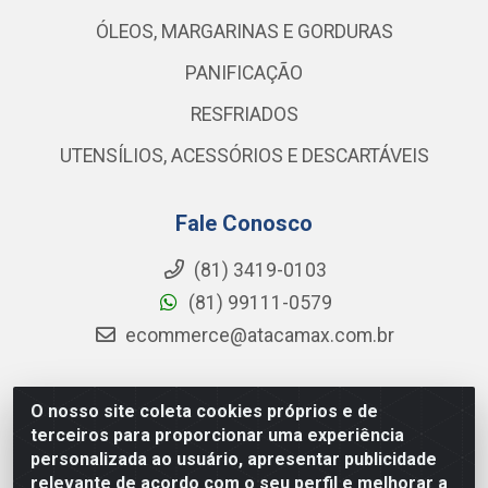
ÓLEOS, MARGARINAS E GORDURAS
PANIFICAÇÃO
RESFRIADOS
UTENSÍLIOS, ACESSÓRIOS E DESCARTÁVEIS
Fale Conosco
(81) 3419-0103
(81) 99111-0579
ecommerce@atacamax.com.br
O nosso site coleta cookies próprios e de
Atacamax Importadora de Alimentos LTDA - RODOVIA
terceiros para proporcionar uma experiência
BR-101 - SUL, KM 79,60 GP E GALPAO:D - Muribeca,
personalizada ao usuário, apresentar publicidade
Jaboatão dos Guararapes - PE, 54355-010 - CNPJ
relevante de acordo com o seu perfil e melhorar a