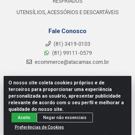
RESFRIADOS
UTENSÍLIOS, ACESSÓRIOS E DESCARTÁVEIS
Fale Conosco
(81) 3419-0103
(81) 99111-0579
ecommerce@atacamax.com.br
O nosso site coleta cookies próprios e de
Atacamax Importadora de Alimentos LTDA - RODOVIA BR-
terceiros para proporcionar uma experiência
101 - SUL, KM 79,60 GP E GALPAO:D - Muribeca, Jaboatão dos
personalizada ao usuário, apresentar publicidade
Guararapes - PE, 54355-010 - CNPJ 08.305.623/0001-84
relevante de acordo com o seu perfil e melhorar a
qualidade do nosso site.
Aceito
Negar não essenciais
Preferências de Cookies