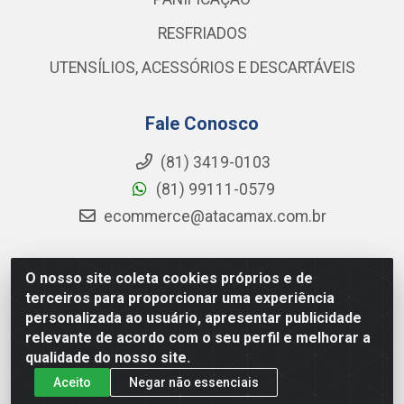
RESFRIADOS
UTENSÍLIOS, ACESSÓRIOS E DESCARTÁVEIS
Fale Conosco
(81) 3419-0103
(81) 99111-0579
ecommerce@atacamax.com.br
O nosso site coleta cookies próprios e de
Atacamax Importadora de Alimentos LTDA - RODOVIA BR-
terceiros para proporcionar uma experiência
101 - SUL, KM 79,60 GP E GALPAO:D - Muribeca, Jaboatão dos
personalizada ao usuário, apresentar publicidade
Guararapes - PE, 54355-010 - CNPJ 08.305.623/0001-84
relevante de acordo com o seu perfil e melhorar a
qualidade do nosso site.
Aceito
Negar não essenciais