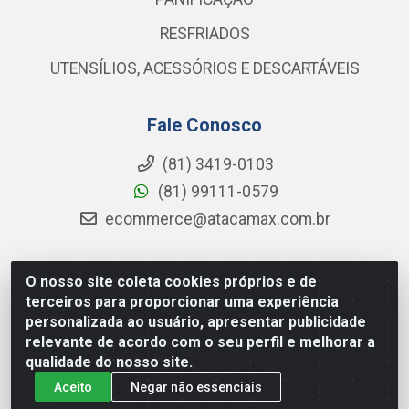
RESFRIADOS
UTENSÍLIOS, ACESSÓRIOS E DESCARTÁVEIS
Fale Conosco
(81) 3419-0103
(81) 99111-0579
ecommerce@atacamax.com.br
O nosso site coleta cookies próprios e de
Atacamax Importadora de Alimentos LTDA - RODOVIA BR-
terceiros para proporcionar uma experiência
101 - SUL, KM 79,60 GP E GALPAO:D - Muribeca, Jaboatão dos
personalizada ao usuário, apresentar publicidade
Guararapes - PE, 54355-010 - CNPJ 08.305.623/0001-84
relevante de acordo com o seu perfil e melhorar a
qualidade do nosso site.
Aceito
Negar não essenciais