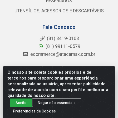
RESFRIADOS
UTENSÍLIOS, ACESSÓRIOS E DESCARTÁVEIS
Fale Conosco
(81) 3419-0103
(81) 99111-0579
ecommerce@atacamax.com.br
O nosso site coleta cookies próprios e de
Atacamax Importadora de Alimentos LTDA - RODOVIA BR-
terceiros para proporcionar uma experiência
101 - SUL, KM 79,60 GP E GALPAO:D - Muribeca, Jaboatão dos
personalizada ao usuário, apresentar publicidade
Guararapes - PE, 54355-010 - CNPJ 08.305.623/0001-84
relevante de acordo com o seu perfil e melhorar a
qualidade do nosso site.
Aceito
Negar não essenciais
Preferências de Cookies