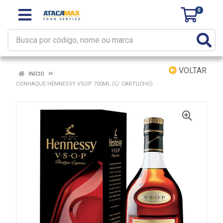
0
VOLTAR
INÍCIO
CONHAQUE HENNESSY VSOP 700ML (C/ CARTUCHO)